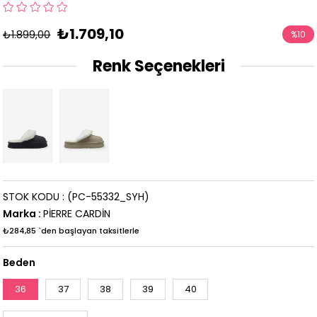
₺1.709,10
₺1.899,00
%
10
İndirim
Renk Seçenekleri
STOK KODU
(PC-55332_SYH)
Marka
:
PİERRE CARDİN
₺284,85
`den başlayan taksitlerle
Beden
36
37
38
39
40