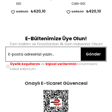
001
CAN-001
₺620,10
₺620,10
₺689,00
₺689,00
E-Bültenimize Üye Olun!
Tüm İndirim ve Fırsatlardan İlk Sizin Haberiniz Olsun!
Gönder
Üyelik koşullarını
ve
kişisel verilerimin
korunmasını
kabul ediyorum.
Onaylı E-ticaret Güvencesi