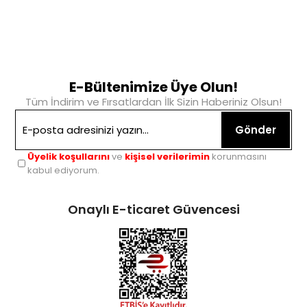
E-Bültenimize Üye Olun!
Tüm İndirim ve Fırsatlardan İlk Sizin Haberiniz Olsun!
Gönder
Üyelik koşullarını
ve
kişisel verilerimin
korunmasını
kabul ediyorum.
Onaylı E-ticaret Güvencesi