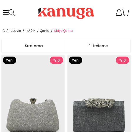
Anasayfa
KADIN
Çanta
Abiye Çanta
Sıralama
Filtreleme
Yeni
%10
Yeni
%10
Ürün
Ürün