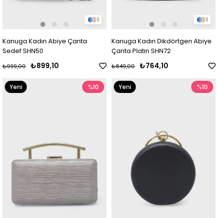
1
1
Kanuga Kadın Abiye Çanta
Kanuga Kadın Dikdörtgen Abiye
Sedef SHN50
Çanta Platin SHN72
₺899,10
₺764,10
₺999,00
₺849,00
Yeni
%10
Yeni
%10
Ürün
Ürün