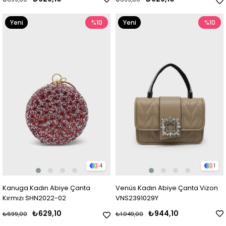
Yeni
%10
Yeni
%10
Ürün
Ürün
4
1
Kanuga Kadın Abiye Çanta
Venüs Kadın Abiye Çanta Vizon
Kırmızı SHN2022-02
VNS2391029Y
₺629,10
₺944,10
₺699,00
₺1.049,00