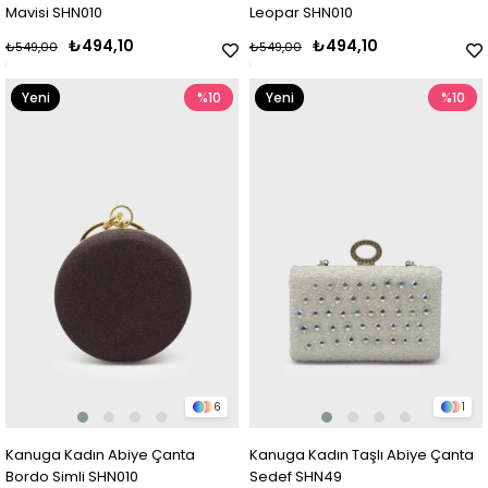
Mavisi SHN010
Leopar SHN010
₺494,10
₺494,10
₺549,00
₺549,00
Yeni
%10
Yeni
%10
Ürün
Ürün
6
1
Kanuga Kadın Abiye Çanta
Kanuga Kadın Taşlı Abiye Çanta
Bordo Simli SHN010
Sedef SHN49