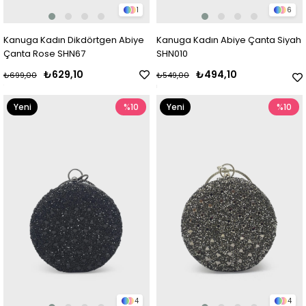
1
6
Kanuga Kadın Dikdörtgen Abiye
Kanuga Kadın Abiye Çanta Siyah
Çanta Rose SHN67
SHN010
₺629,10
₺494,10
₺699,00
₺549,00
Yeni
%10
Yeni
%10
Ürün
Ürün
4
4