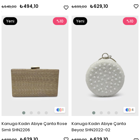
₺494,10
₺629,10
₺549,00
₺699,00
Yeni
%10
Yeni
%10
Ürün
Ürün
1
4
Kanuga Kadın Abiye Çanta Rose
Kanuga Kadın Abiye Çanta
Simli SHN2206
Beyaz SHN2022-02
₺629,10
₺629,10
₺699,00
₺699,00