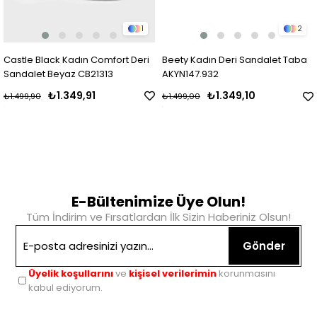
1
2
Castle Black Kadın Comfort Deri
Beety Kadın Deri Sandalet Taba
Sandalet Beyaz CB21313
AKYN147.932
₺1.349,91
₺1.349,10
₺1.499,90
₺1.499,00
E-Bültenimize Üye Olun!
Tüm İndirim ve Fırsatlardan İlk Sizin Haberiniz Olsun!
Gönder
Üyelik koşullarını
ve
kişisel verilerimin
korunmasını
kabul ediyorum.