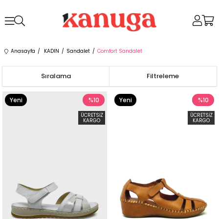
Anasayfa
KADIN
Sandalet
Comfort Sandalet
Sıralama
Filtreleme
Yeni
%10
Yeni
%10
Ürün
Ürün
ÜCRETSIZ
ÜCRETSIZ
KARGO
KARGO