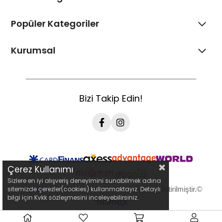
Popüler Kategoriler
Kurumsal
Bizi Takip Edin!
Çerez Kullanımı
Sizlere en iyi alışveriş deneyimini sunabilmek adına
sayboost
tarafından Ticimax altyapısı ile geliştirilmiştir.©
sitemizde çerezler(cookies) kullanmaktayız. Detaylı
bilgi için Kvkk sözleşmesini inceleyebilirsiniz.