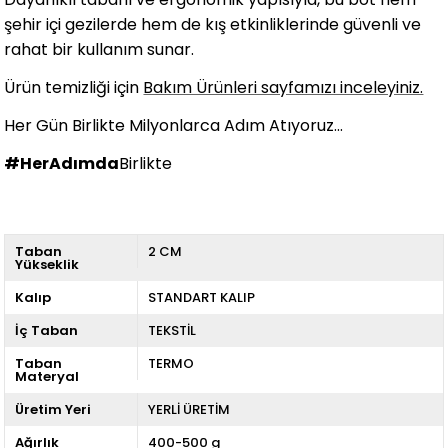
şehir içi gezilerde hem de kış etkinliklerinde güvenli ve
rahat bir kullanım sunar.
Ü
rün temizliği için
Bakım Ürünleri sayfamızı inceleyiniz.
Her Gün Birlikte Milyonlarca Adım Atıyoruz...
#HerAdımda
Birlikte
Taban
2 CM
Yükseklik
Kalıp
STANDART KALIP
İç Taban
TEKSTİL
Taban
TERMO
Materyal
Üretim Yeri
YERLİ ÜRETİM
Ağırlık
400-500 g