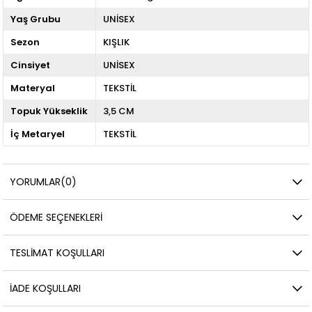
Yaş Grubu
UNİSEX
Sezon
KIŞLIK
Cinsiyet
UNİSEX
Materyal
TEKSTİL
Topuk Yükseklik
3,5 CM
İç Metaryel
TEKSTİL
YORUMLAR
(0)
ÖDEME SEÇENEKLERI
TESLIMAT KOŞULLARI
İADE KOŞULLARI