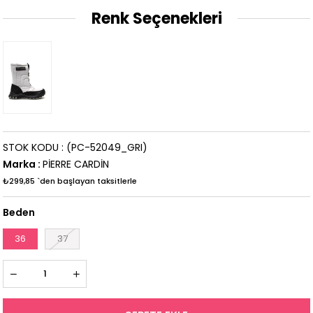
İndirim
Renk Seçenekleri
STOK KODU
(PC-52049_GRI)
Marka
:
PİERRE CARDİN
₺299,85
`den başlayan taksitlerle
Beden
36
37