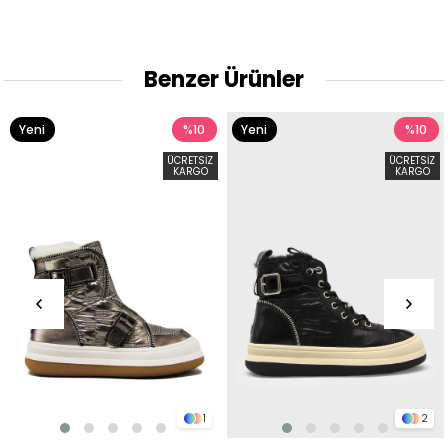
Benzer Ürünler
Yeni
%10
Yeni
%10
Ürün
Ürün
ÜCRETSIZ
ÜCRETSIZ
KARGO
KARGO
1
2