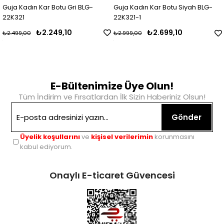
Guja Kadın Kar Botu Gri BLG-
Guja Kadın Kar Botu Siyah BLG-
22K321
22K321-1
₺2.249,10
₺2.699,10
₺2.499,00
₺2.999,00
E-Bültenimize Üye Olun!
Tüm İndirim ve Fırsatlardan İlk Sizin Haberiniz Olsun!
Gönder
Üyelik koşullarını
ve
kişisel verilerimin
korunmasını
kabul ediyorum.
Onaylı E-ticaret Güvencesi