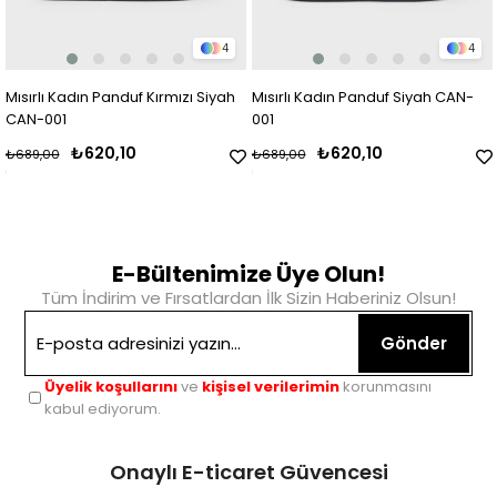
4
4
Mısırlı Kadın Panduf Kırmızı Siyah
Mısırlı Kadın Panduf Siyah CAN-
CAN-001
001
₺620,10
₺620,10
₺689,00
₺689,00
E-Bültenimize Üye Olun!
Tüm İndirim ve Fırsatlardan İlk Sizin Haberiniz Olsun!
Gönder
Üyelik koşullarını
ve
kişisel verilerimin
korunmasını
kabul ediyorum.
Onaylı E-ticaret Güvencesi