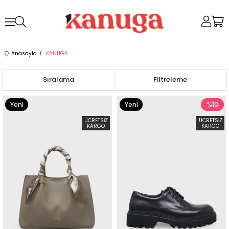
Anasayfa
KANUGA
Sıralama
Filtreleme
Yeni
Yeni
%10
Ürün
Ürün
ÜCRETSIZ
ÜCRETSIZ
KARGO
KARGO