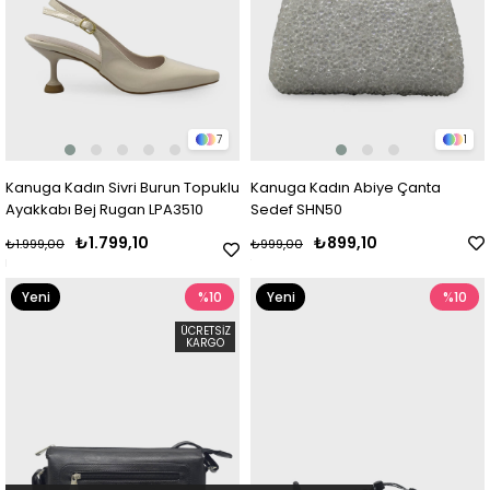
7
1
Kanuga Kadın Sivri Burun Topuklu
Kanuga Kadın Abiye Çanta
Ayakkabı Bej Rugan LPA3510
Sedef SHN50
₺1.799,10
₺899,10
₺1.999,00
₺999,00
Yeni
%10
Yeni
%10
Ürün
Ürün
ÜCRETSIZ
KARGO