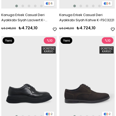
6
6
Kanuga Erkek Casual Deri
Kanuga Erkek Casual Deri
Ayakkabı Siyah Lacivert K-
Ayakkabı Siyah Kahve K-FSC3221
FSC3221
₺4.724,10
₺4.724,10
₺5.249,00
₺5.249,00
Yeni
%10
Yeni
%10
Ürün
Ürün
ÜCRETSIZ
ÜCRETSIZ
KARGO
KARGO
2
2