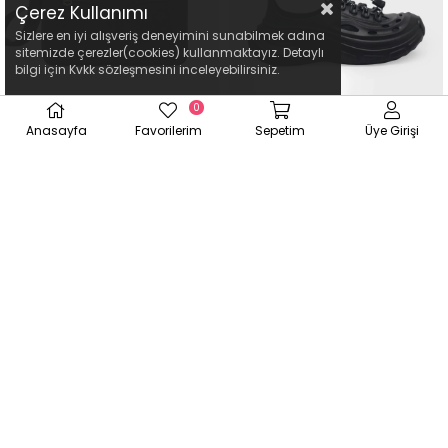
Çerez Kullanımı
Sizlere en iyi alışveriş deneyimini sunabilmek adına
sitemizde çerezler(cookies) kullanmaktayız. Detaylı
bilgi için Kvkk sözleşmesini inceleyebilirsiniz.
0
3
1
Anasayfa
Favorilerim
Sepetim
Üye Girişi
Yasemin Çanta Kadın Çapraz
Kanuga Erkek Günlük Sandalet
Çanta Siyah YSM1430
Siyah MYS2005
₺2.924,10
₺809,10
₺3.249,00
₺899,00
Yeni
%10
Yeni
%10
Ürün
Ürün
ÜCRETSIZ
ÜCRETSIZ
KARGO
KARGO