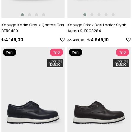
Kanuga Kadın Omuz Çantası Taş
Kanuga Erkek Deri Loafer Siyah
BTR9489
Açma K-FSC3284
₺4.149,00
₺4.949,10
₺5.499,00
Yeni
%10
Yeni
%10
Ürün
Ürün
ÜCRETSIZ
ÜCRETSIZ
KARGO
KARGO