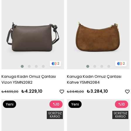
2
2
Kanuga Kadın Omuz Çantası
Kanuga Kadın Omuz Çantası
Vizon YSMN2082
Kahve YSMN2084
₺4.229,10
₺3.284,10
₺4.699,00
₺3.649,00
Yeni
%10
Yeni
%10
Ürün
Ürün
ÜCRETSIZ
ÜCRETSIZ
KARGO
KARGO