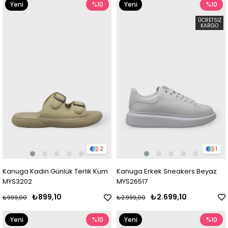
Yeni
%10
Yeni
%10
Ürün
Ürün
ÜCRETSIZ
KARGO
2
1
Kanuga Kadın Günlük Terlik Kum
Kanuga Erkek Sneakers Beyaz
MYS3202
MYS26517
₺899,10
₺2.699,10
₺999,00
₺2.999,00
Yeni
%10
Yeni
%10