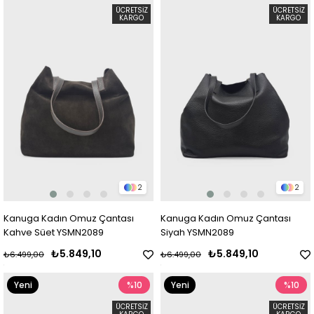
Ürün
Ürün
ÜCRETSIZ
ÜCRETSIZ
KARGO
KARGO
2
2
Kanuga Kadın Omuz Çantası
Kanuga Kadın Omuz Çantası
Kahve Süet YSMN2089
Siyah YSMN2089
₺5.849,10
₺5.849,10
₺6.499,00
₺6.499,00
Yeni
%10
Yeni
%10
Ürün
Ürün
ÜCRETSIZ
ÜCRETSIZ