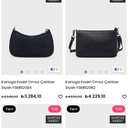
KARGO
KARGO
2
2
Kanuga Kadın Omuz Çantası
Kanuga Kadın Omuz Çantası
Siyah YSMN2084
Siyah YSMN2082
₺3.284,10
₺4.229,10
₺3.649,00
₺4.699,00
Yeni
%10
Yeni
%10
Ürün
Ürün
ÜCRETSIZ
ÜCRETSIZ
KARGO
KARGO