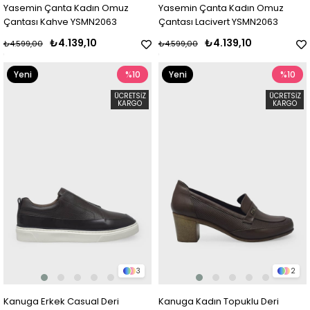
Yasemin Çanta Kadın Omuz
Yasemin Çanta Kadın Omuz
Çantası Kahve YSMN2063
Çantası Lacivert YSMN2063
₺4.139,10
₺4.139,10
₺4.599,00
₺4.599,00
Yeni
%10
Yeni
%10
Ürün
Ürün
ÜCRETSIZ
ÜCRETSIZ
KARGO
KARGO
3
2
Kanuga Erkek Casual Deri
Kanuga Kadın Topuklu Deri