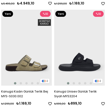
₺4.949,10
₺1.169,10
₺5.499,00
₺1.299,00
Yeni
%10
Yeni
%10
Ürün
Ürün
ÜCRETSIZ
KARGO
2
2
Kanuga Kadın Günlük Terlik Bej
Kanuga Unisex Günlük Terlik
MYS-S030.002
Siyah MYS3204
₺1.169,10
₺899,10
₺1.299,00
₺999,00