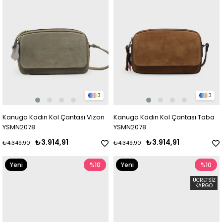
3
3
Kanuga Kadın Kol Çantası Vizon
Kanuga Kadın Kol Çantası Taba
YSMN2078
YSMN2078
₺3.914,91
₺3.914,91
₺4.349,90
₺4.349,90
Yeni
%10
Yeni
%10
Ürün
Ürün
ÜCRETSIZ
KARGO