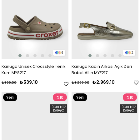
6
2
Kanuga Unisex Crocsstyle Terlik
Kanuga Kadın Arkası Açık Deri
Kum MYS217
Babet Altın MYF217
₺539,10
₺2.969,10
₺599,00
₺3.299,00
Yeni
%10
Yeni
%10
Ürün
Ürün
ÜCRETSIZ
ÜCRETSIZ
KARGO
KARGO