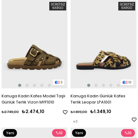
Ürün
Ürün
ÜCRETSIZ
ÜCRETSIZ
KARGO
KARGO
3
10
Kanuga Kadın Kafes Model Taşlı
Kanuga Kadın Günlük Kafes
Günlük Terlik Vizon MYF1010
Terlik Leopar LPA1001
₺2.474,10
₺1.349,10
₺2.749,00
₺1.499,00
3
Yeni
%10
Yeni
%10