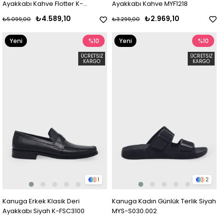
Ayakkabı Kahve Flotter K-
Ayakkabı Kahve MYF1218
FSC3288
₺4.589,10
₺2.969,10
₺5.099,00
₺3.299,00
Yeni
%10
Yeni
%10
Ürün
Ürün
ÜCRETSIZ
ÜCRETSIZ
KARGO
KARGO
1
2
Kanuga Erkek Klasik Deri
Kanuga Kadın Günlük Terlik Siyah
Ayakkabı Siyah K-FSC3100
MYS-S030.002