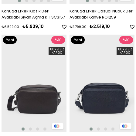
Kanuga Erkek Klasik Deri
Kanuga Erkek Casual Nubuk Deri
Ayakkabı Siyah Açma K-FSC3157
Ayakkabı Kahve RG1259
₺5.939,10
₺2.519,10
₺6.599,00
₺2.799,00
Yeni
%10
Yeni
%10
Ürün
Ürün
ÜCRETSIZ
ÜCRETSIZ
KARGO
KARGO
3
3