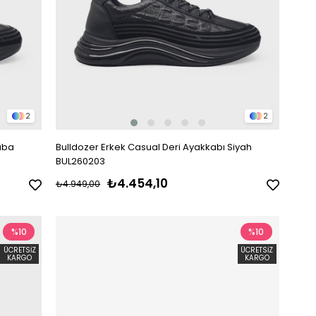
2
2
aba
Bulldozer Erkek Casual Deri Ayakkabı Siyah
BUL260203
₺4.454,10
₺4.949,00
%10
%10
ÜCRETSIZ
ÜCRETSIZ
KARGO
KARGO