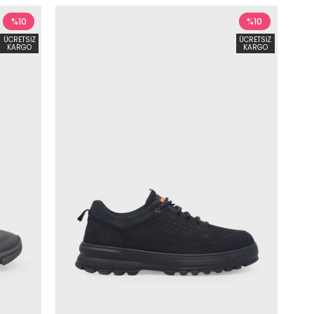
%10
%10
ÜCRETSIZ
ÜCRETSIZ
KARGO
KARGO