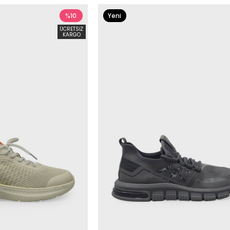
%10
Yeni
Ürün
ÜCRETSIZ
KARGO