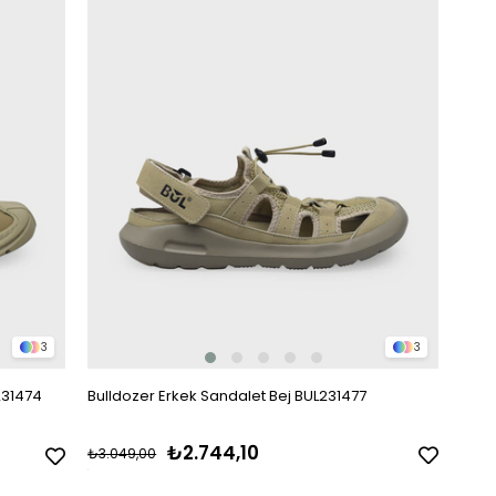
3
3
231474
Bulldozer Erkek Sandalet Bej BUL231477
₺2.744,10
₺3.049,00