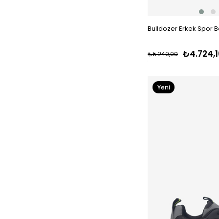
Bulldozer Erkek Spor 
₺4.724,1
₺5.249,00
Yeni
Ürün