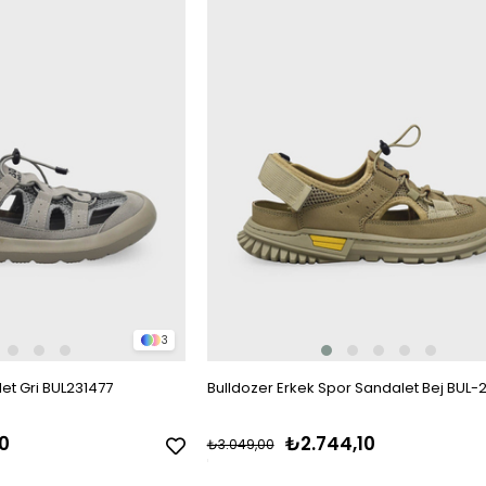
3
et Gri BUL231477
Bulldozer Erkek Spor Sandalet Bej BUL-
0
₺2.744,10
₺3.049,00