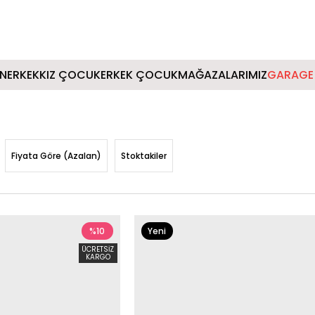
IN
ERKEK
KIZ ÇOCUK
ERKEK ÇOCUK
MAĞAZALARIMIZ
GARAGE 
Fiyata Göre (Azalan)
Stoktakiler
%10
Yeni
Ürün
ÜCRETSIZ
KARGO