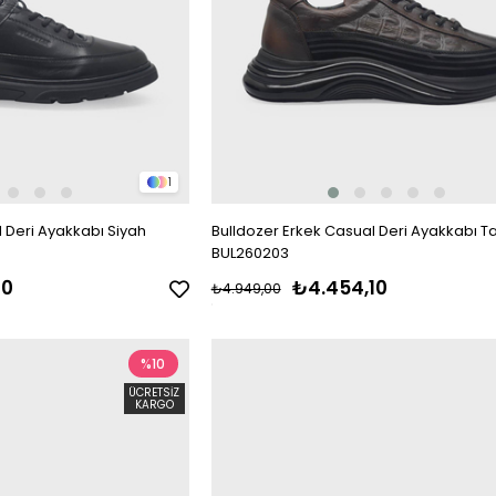
1
 Deri Ayakkabı Siyah
Bulldozer Erkek Casual Deri Ayakkabı T
BUL260203
10
₺4.454,10
₺4.949,00
%10
ÜCRETSIZ
KARGO