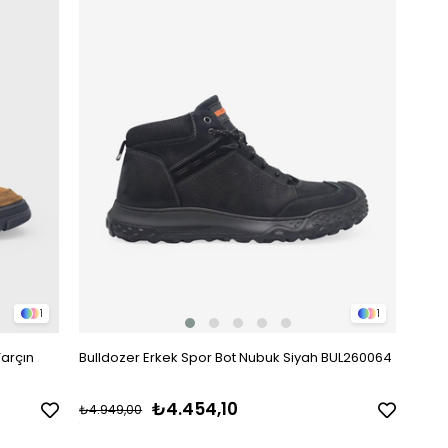
1
1
Tarçın
Bulldozer Erkek Spor Bot Nubuk Siyah BUL260064
₺4.454,10
₺4.949,00