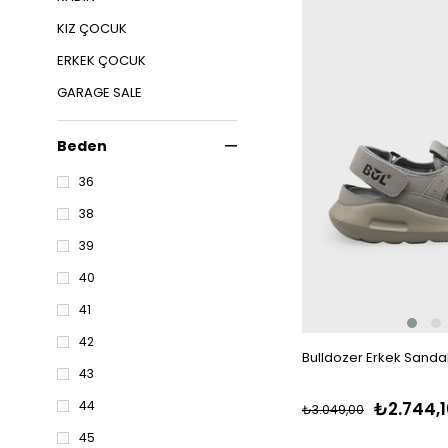
KIZ ÇOCUK
ERKEK ÇOCUK
GARAGE SALE
BAKIM ÜRÜNLERİ
Beden
36
38
39
40
41
42
Bulldozer Erkek Sandal
43
₺2.744,1
44
₺3.049,00
45