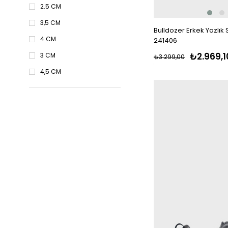
2.5 CM
3,5 CM
Bulldozer Erkek Yazlık
4 CM
241406
₺2.969,1
3 CM
₺3.299,00
4,5 CM