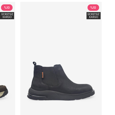
%10
%10
ÜCRETSIZ
ÜCRETSIZ
KARGO
KARGO