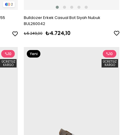
2
055
Bulldozer Erkek Casual Bot Siyah Nubuk
BUL260042
₺4.724,10
₺5.249,00
%10
Yeni
%10
Ürün
ÜCRETSIZ
ÜCRETSIZ
KARGO
KARGO