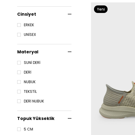
Yeni
Cinsiyet
Ürün
ERKEK
UNİSEX
Materyal
SUNİ DERİ
DERİ
NUBUK
TEKSTİL
DERİ NUBUK
Topuk Yükseklik
5 CM