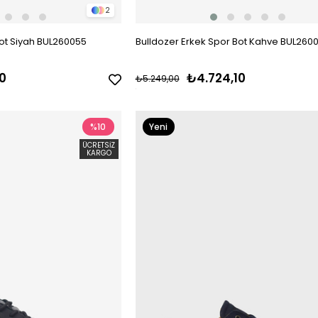
2
Bot Siyah BUL260055
Bulldozer Erkek Spor Bot Kahve BUL260
0
₺4.724,10
₺5.249,00
%10
Yeni
Ürün
ÜCRETSIZ
KARGO