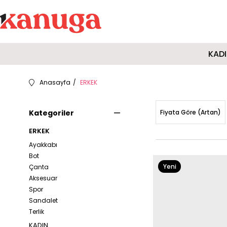
KAD
Anasayfa
ERKEK
Kategoriler
Fiyata Göre (Artan)
ERKEK
Ayakkabı
Bot
Yeni
Çanta
Aksesuar
Ürün
Spor
Sandalet
Terlik
KADIN