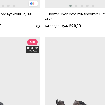
2
 Spor Ayakkabı Bej BUL-
Bulldozer Erkek Mevsimlik Sneakers Fü
250411
0
₺4.229,10
₺4.699,00
%10
ÜCRETSIZ
KARGO