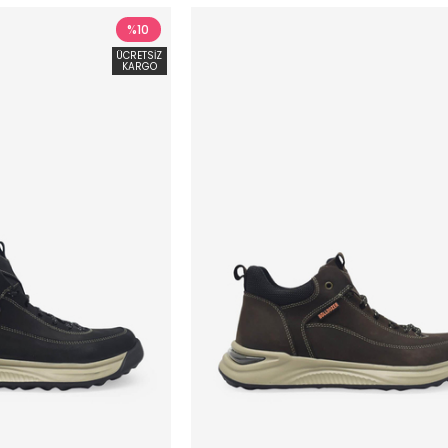
%10
ÜCRETSIZ
KARGO