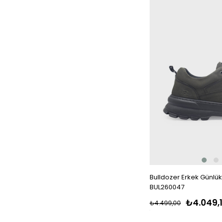
Bulldozer Erkek Günlük
BUL260047
₺4.049,
₺4.499,00