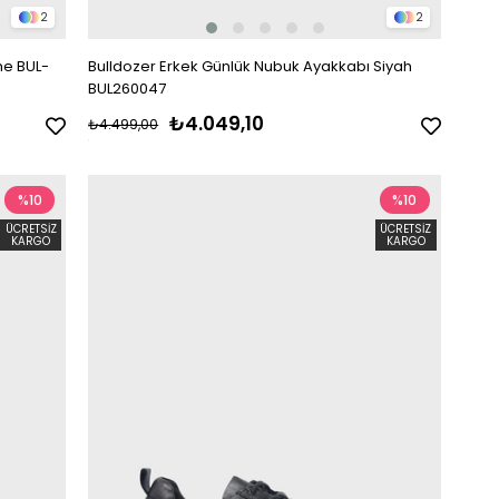
2
2
me BUL-
Bulldozer Erkek Günlük Nubuk Ayakkabı Siyah
BUL260047
₺4.049,10
₺4.499,00
%10
%10
ÜCRETSIZ
ÜCRETSIZ
KARGO
KARGO