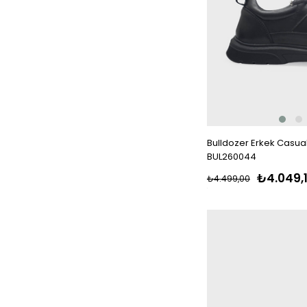
Bulldozer Erkek Casual
BUL260044
₺4.049,
₺4.499,00