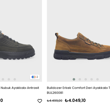
2
 Nubuk Ayakkabı Antrasit
Bulldozer Erkek Comfort Deri Ayakkabı 
BUL260081
10
₺4.049,10
₺4.499,00