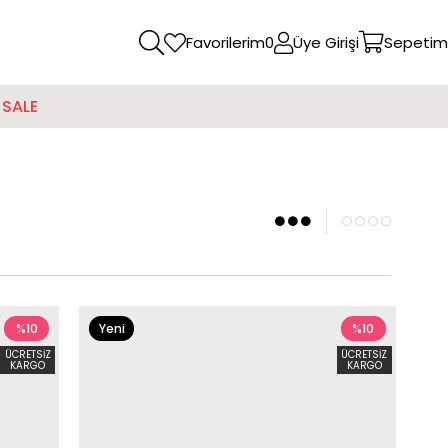
Favorilerim
0
Üye Girişi
Sepetim
SALE
%10
Yeni
%10
Ürün
ÜCRETSIZ
ÜCRETSIZ
KARGO
KARGO