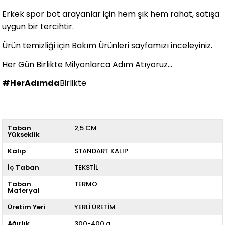
Erkek spor bot arayanlar için hem şık hem rahat, satışa
uygun bir tercihtir.
Ürün temizliği için
Bakım Ürünleri sayfamızı inceleyiniz.
Her Gün Birlikte Milyonlarca Adım Atıyoruz...
#HerAdımda
Birlikte
Taban
2,5 CM
Yükseklik
Kalıp
STANDART KALIP
İç Taban
TEKSTİL
Taban
TERMO
Materyal
Üretim Yeri
YERLİ ÜRETİM
Ağırlık
300-400 g