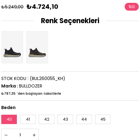
₺4.724,10
₺5.249,00
%
10
İndirim
Renk Seçenekleri
STOK KODU
(BUL260055_KH)
Marka
:
BULLDOZER
₺787,35
`den başlayan taksitlerle
Beden
40
41
42
43
44
45