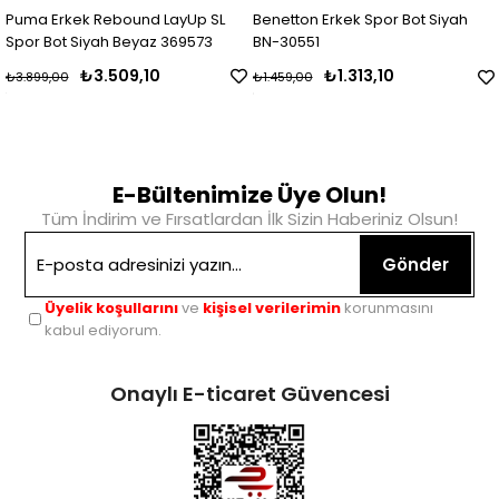
Puma Erkek Rebound LayUp SL
Benetton Erkek Spor Bot Siyah
Spor Bot Siyah Beyaz 369573
BN-30551
₺3.509,10
₺1.313,10
₺3.899,00
₺1.459,00
E-Bültenimize Üye Olun!
Tüm İndirim ve Fırsatlardan İlk Sizin Haberiniz Olsun!
Gönder
Üyelik koşullarını
ve
kişisel verilerimin
korunmasını
kabul ediyorum.
Onaylı E-ticaret Güvencesi