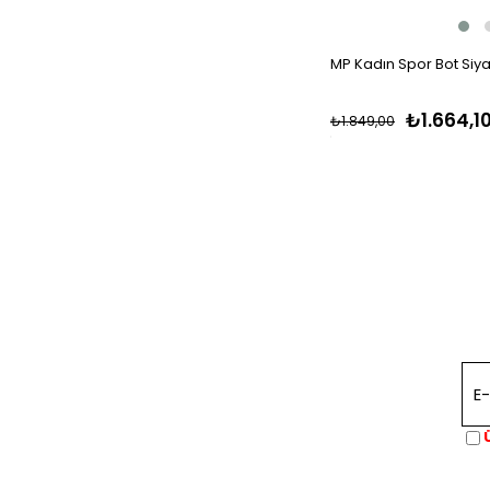
MP Kadın Spor Bot Siy
₺1.664,1
₺1.849,00