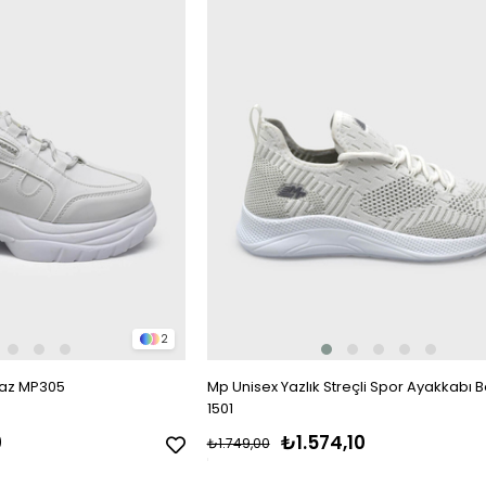
2
yaz MP305
Mp Unisex Yazlık Streçli Spor Ayakkabı 
1501
0
₺1.574,10
₺1.749,00