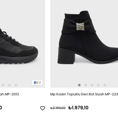
2
yah MP-2013
Mp Kadın Topuklu Deri Bot Siyah MP-22
0
₺1.979,10
₺2.199,00