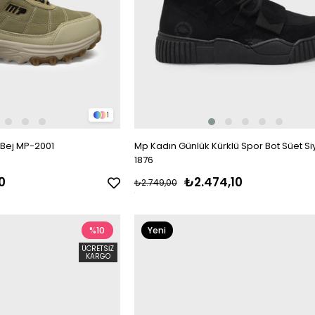
1
 Bej MP-2001
Mp Kadın Günlük Kürklü Spor Bot Süet S
1876
0
₺2.474,10
₺2.749,00
%10
Yeni
Ürün
ÜCRETSIZ
KARGO