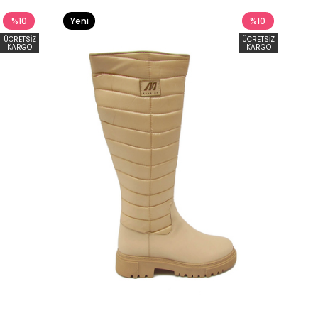
%10
Yeni
%10
Ürün
ÜCRETSIZ
ÜCRETSIZ
KARGO
KARGO