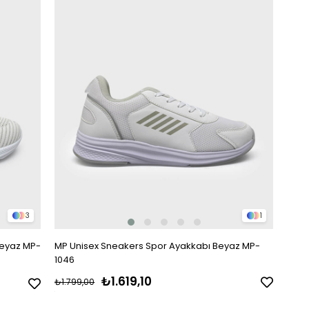
3
1
Beyaz MP-
MP Unisex Sneakers Spor Ayakkabı Beyaz MP-
1046
₺1.619,10
₺1.799,00