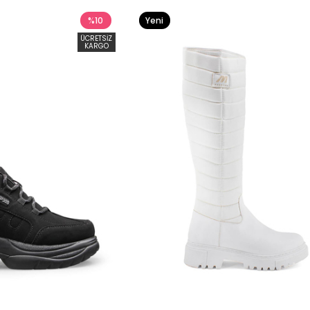
%10
Yeni
Ürün
ÜCRETSIZ
KARGO