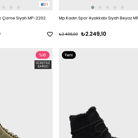
1
ük Çizme Siyah MP-2202
Mp Kadın Spor Ayakkabı Siyah Beyaz M
0
₺2.249,10
₺2.499,00
%10
Yeni
Ürün
ÜCRETSIZ
KARGO