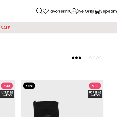
Favorilerim
0
Üye Girişi
Sepetim
SALE
%10
Yeni
%10
Ürün
ÜCRETSIZ
ÜCRETSIZ
KARGO
KARGO