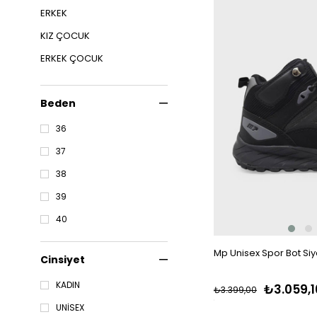
ERKEK
KIZ ÇOCUK
ERKEK ÇOCUK
GARAGE SALE
Beden
BAKIM ÜRÜNLERİ
36
37
38
39
40
Mp Unisex Spor Bot Si
Cinsiyet
KADIN
₺3.059,1
₺3.399,00
UNİSEX