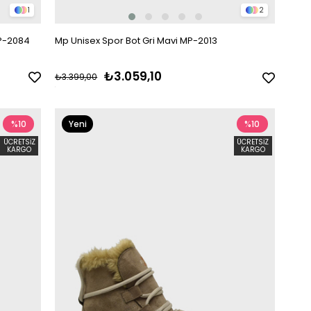
1
2
P-2084
Mp Unisex Spor Bot Gri Mavi MP-2013
₺3.059,10
₺3.399,00
%10
Yeni
%10
Ürün
ÜCRETSIZ
ÜCRETSIZ
KARGO
KARGO