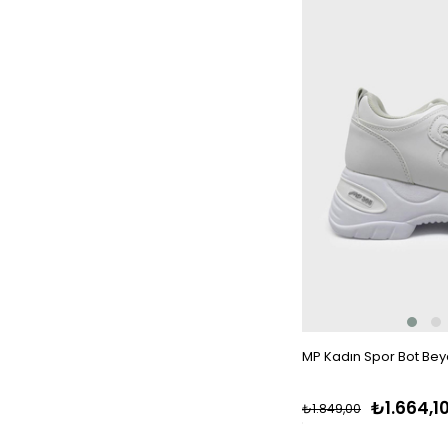
MP Kadın Spor Bot Be
₺1.664,1
₺1.849,00