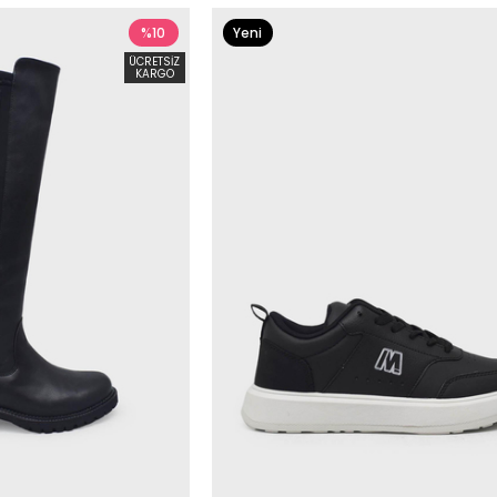
%10
Yeni
Ürün
ÜCRETSIZ
KARGO