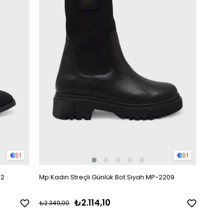
1
1
32
Mp Kadın Streçli Günlük Bot Siyah MP-2209
₺2.114,10
₺2.349,00