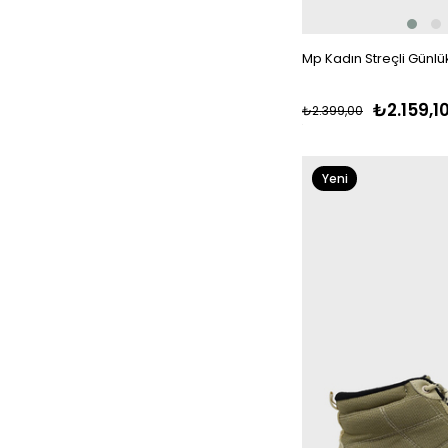
Mp Kadın Streçli Günl
₺2.159,1
₺2.399,00
Yeni
Ürün