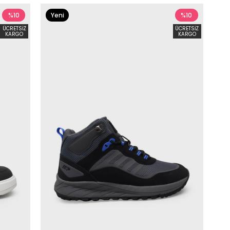
%10
Yeni
%10
Ürün
ÜCRETSIZ
ÜCRETSIZ
KARGO
KARGO