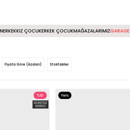
IN
ERKEK
KIZ ÇOCUK
ERKEK ÇOCUK
MAĞAZALARIMIZ
GARAGE 
Fiyata Göre (Azalan)
Stoktakiler
%10
Yeni
Ürün
ÜCRETSIZ
KARGO