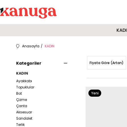
KAD
Anasayfa
KADIN
Kategoriler
Fiyata Göre (Artan)
KADIN
Ayakkabı
Topuklular
Yeni
Bot
Çizme
Ürün
Çanta
Aksesuar
Sandalet
Terlik