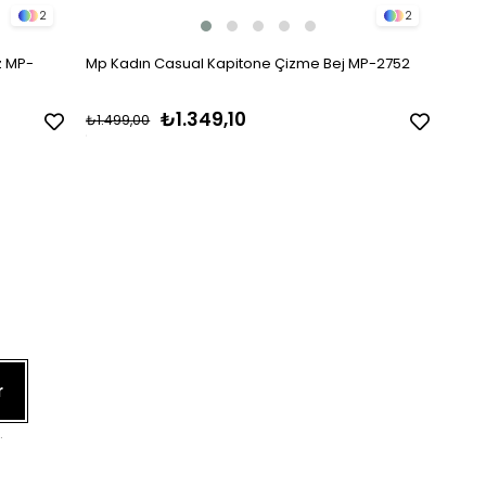
2
2
z MP-
Mp Kadın Casual Kapitone Çizme Bej MP-2752
₺1.349,10
₺1.499,00
r
.