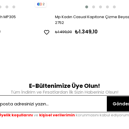
2
ah MP305
Mp Kadın Casual Kapitone Çizme Beya
2752
0
₺1.349,10
₺1.499,00
E-Bültenimize Üye Olun!
Tüm İndirim ve Fırsatlardan İlk Sizin Haberiniz Olsun!
Gönde
Üyelik koşullarını
ve
kişisel verilerimin
korunmasını kabul ediyorum