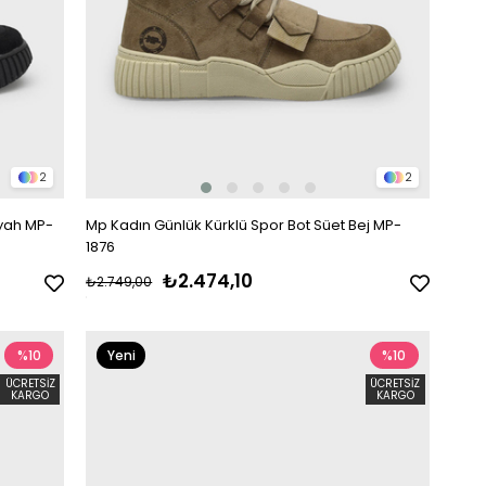
2
2
iyah MP-
Mp Kadın Günlük Kürklü Spor Bot Süet Bej MP-
1876
₺2.474,10
₺2.749,00
%10
Yeni
%10
Ürün
ÜCRETSIZ
ÜCRETSIZ
KARGO
KARGO