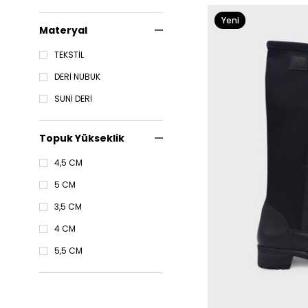
Yeni
Materyal
Ürün
TEKSTİL
DERİ NUBUK
SUNİ DERİ
Topuk Yükseklik
4,5 CM
5 CM
3,5 CM
4 CM
5,5 CM