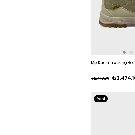
Mp Kadın Tracking Bot
₺2.474,1
₺2.749,00
Yeni
Ürün