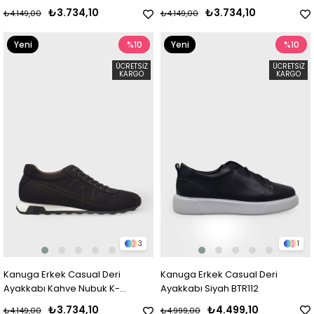
FSC3238
₺3.734,10
₺3.734,10
₺4.149,00
₺4.149,00
Yeni
%10
Yeni
%10
Ürün
Ürün
ÜCRETSIZ
ÜCRETSIZ
KARGO
KARGO
3
1
Kanuga Erkek Casual Deri
Kanuga Erkek Casual Deri
Ayakkabı Kahve Nubuk K-
Ayakkabı Siyah BTR112
FSC3238
₺3.734,10
₺4.499,10
₺4.149,00
₺4.999,00