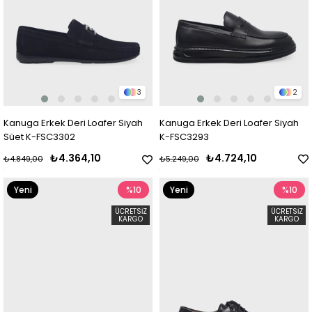
3
2
Kanuga Erkek Deri Loafer Siyah
Kanuga Erkek Deri Loafer Siyah
Süet K-FSC3302
K-FSC3293
₺4.364,10
₺4.724,10
₺4.849,00
₺5.249,00
Yeni
%10
Yeni
%10
Ürün
Ürün
ÜCRETSIZ
ÜCRETSIZ
KARGO
KARGO