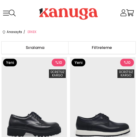
Anasayfa
ERKEK
Sıralama
Filtreleme
Yeni
%10
Yeni
%10
Ürün
Ürün
ÜCRETSIZ
ÜCRETSIZ
KARGO
KARGO