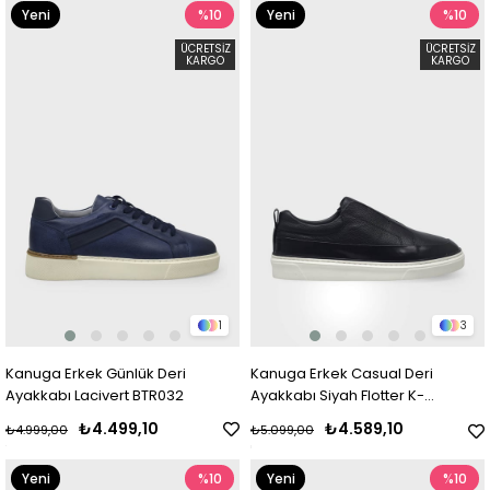
Yeni
%10
Yeni
%10
Ürün
Ürün
ÜCRETSIZ
ÜCRETSIZ
KARGO
KARGO
1
3
Kanuga Erkek Günlük Deri
Kanuga Erkek Casual Deri
Ayakkabı Lacivert BTR032
Ayakkabı Siyah Flotter K-
FSC3288
₺4.499,10
₺4.589,10
₺4.999,00
₺5.099,00
Yeni
%10
Yeni
%10