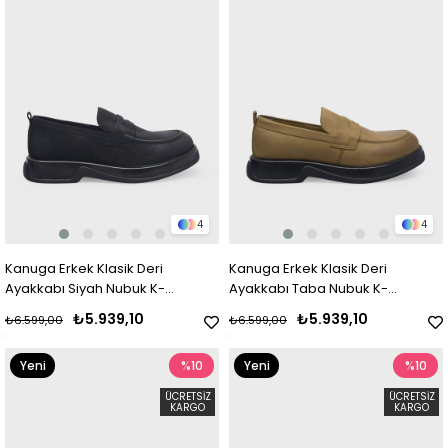
4
4
Kanuga Erkek Klasik Deri
Kanuga Erkek Klasik Deri
Ayakkabı Siyah Nubuk K-
Ayakkabı Taba Nubuk K-
FSC3225
FSC3225
₺5.939,10
₺5.939,10
₺6.599,00
₺6.599,00
Yeni
%10
Yeni
%10
Ürün
Ürün
ÜCRETSIZ
ÜCRETSIZ
KARGO
KARGO