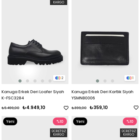
KARGO
2
1
Kanuga Erkek Deri Loafer Siyah
Kanuga Erkek Deri Kartlık Siyah
K-FSC3284
YSMN80006
₺4.949,10
₺359,10
₺5.499,00
₺399,00
Yeni
%10
Yeni
%10
Ürün
Ürün
ÜCRETSIZ
ÜCRETSIZ
KARGO
KARGO