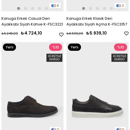
6
2
Kanuga Erkek Casual Deri
Kanuga Erkek Klasik Deri
Ayakkabı Siyah Kahve K-FSC3221
Ayakkabı Siyah Açma K-FSC3157
₺4.724,10
₺5.939,10
₺5.249,00
₺6.599,00
Yeni
%10
Yeni
%10
Ürün
Ürün
ÜCRETSIZ
ÜCRETSIZ
KARGO
KARGO
2
3