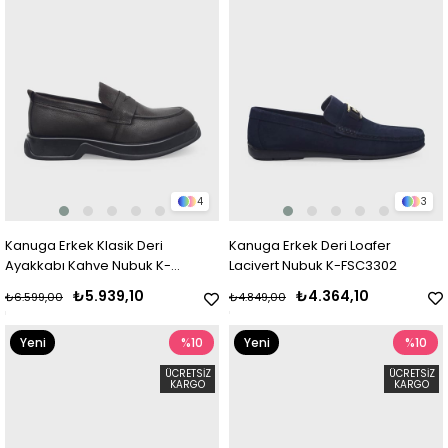
4
3
Kanuga Erkek Klasik Deri
Kanuga Erkek Deri Loafer
Ayakkabı Kahve Nubuk K-
Lacivert Nubuk K-FSC3302
FSC3225
₺5.939,10
₺4.364,10
₺6.599,00
₺4.849,00
Yeni
%10
Yeni
%10
Ürün
Ürün
ÜCRETSIZ
ÜCRETSIZ
KARGO
KARGO