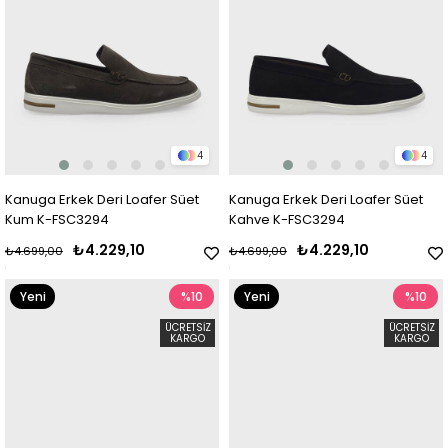
4
4
Kanuga Erkek Deri Loafer Süet
Kanuga Erkek Deri Loafer Süet
Kum K-FSC3294
Kahve K-FSC3294
₺4.229,10
₺4.229,10
₺4.699,00
₺4.699,00
Yeni
%10
Yeni
%10
Ürün
Ürün
ÜCRETSIZ
ÜCRETSIZ
KARGO
KARGO