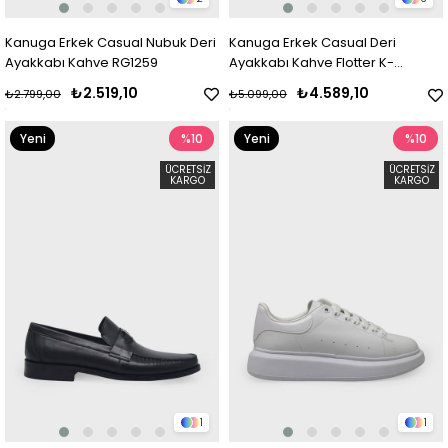
Kanuga Erkek Casual Nubuk Deri
Kanuga Erkek Casual Deri
Ayakkabı Kahve RG1259
Ayakkabı Kahve Flotter K-
FSC3288
₺2.519,10
₺4.589,10
₺2.799,00
₺5.099,00
Yeni
%10
Yeni
%10
Ürün
Ürün
ÜCRETSIZ
ÜCRETSIZ
KARGO
KARGO
1
1