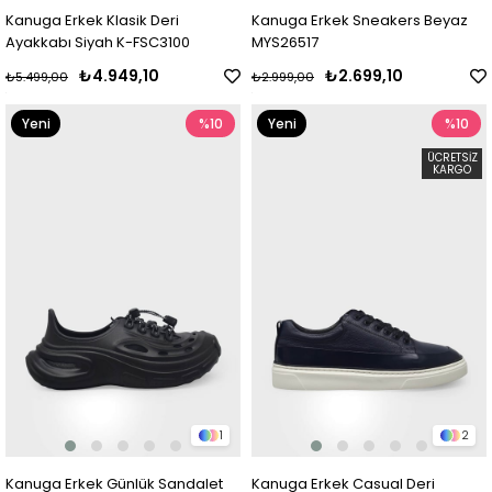
Kanuga Erkek Klasik Deri
Kanuga Erkek Sneakers Beyaz
Ayakkabı Siyah K-FSC3100
MYS26517
₺4.949,10
₺2.699,10
₺5.499,00
₺2.999,00
Yeni
%10
Yeni
%10
Ürün
Ürün
ÜCRETSIZ
KARGO
1
2
Kanuga Erkek Günlük Sandalet
Kanuga Erkek Casual Deri