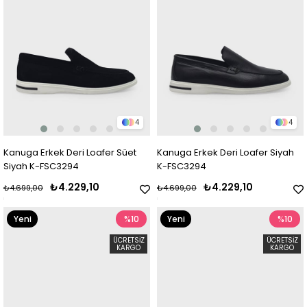
4
4
Kanuga Erkek Deri Loafer Süet
Kanuga Erkek Deri Loafer Siyah
Siyah K-FSC3294
K-FSC3294
₺4.229,10
₺4.229,10
₺4.699,00
₺4.699,00
Yeni
%10
Yeni
%10
Ürün
Ürün
ÜCRETSIZ
ÜCRETSIZ
KARGO
KARGO