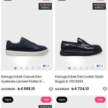
Ürün
Ürün
ÜCRETSIZ
ÜCRETSIZ
KARGO
KARGO
3
2
Kanuga Erkek Casual Deri
Kanuga Erkek Deri Loafer Siyah
Ayakkabı Lacivert Flotter K-
Rugan K-FSC3293
FSC3288
₺4.589,10
₺4.724,10
₺5.099,00
₺5.249,00
Yeni
%10
Yeni
%10
Ürün
Ürün
ÜCRETSIZ