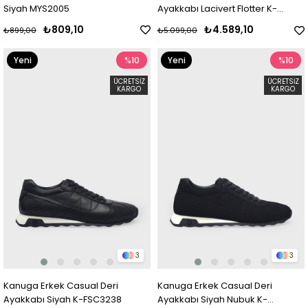
Siyah MYS2005
Ayakkabı Lacivert Flotter K-
FSC3295
₺809,10
₺4.589,10
₺899,00
₺5.099,00
Yeni
%10
Yeni
%10
Ürün
Ürün
ÜCRETSIZ
ÜCRETSIZ
KARGO
KARGO
3
3
Kanuga Erkek Casual Deri
Kanuga Erkek Casual Deri
Ayakkabı Siyah K-FSC3238
Ayakkabı Siyah Nubuk K-