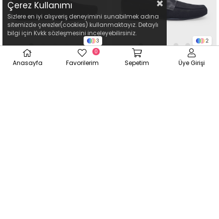
Çerez Kullanımı
Sizlere en iyi alışveriş deneyimini sunabilmek adına
sitemizde çerezler(cookies) kullanmaktayız. Detaylı
bilgi için Kvkk sözleşmesini inceleyebilirsiniz.
3
2
0
Kanuga Erkek Deri Loafer Kahve
Kanuga Erkek Loafer Deri
Anasayfa
Favorilerim
Sepetim
Üye Girişi
Süet K-FSC3302
Ayakkabı Siyah Nubuk K-
FSC3286
₺4.364,10
₺4.364,10
₺4.849,00
₺4.849,00
Yeni
%10
Yeni
%10
Ürün
Ürün
ÜCRETSIZ
ÜCRETSIZ
KARGO
KARGO