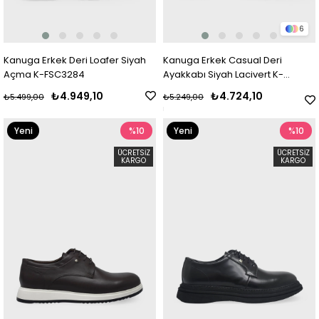
6
Kanuga Erkek Deri Loafer Siyah
Kanuga Erkek Casual Deri
Açma K-FSC3284
Ayakkabı Siyah Lacivert K-
FSC3221
₺4.949,10
₺4.724,10
₺5.499,00
₺5.249,00
Yeni
%10
Yeni
%10
Ürün
Ürün
ÜCRETSIZ
ÜCRETSIZ
KARGO
KARGO