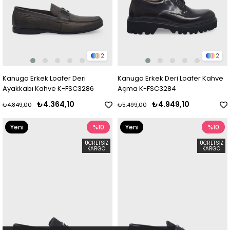
2
2
Kanuga Erkek Loafer Deri
Kanuga Erkek Deri Loafer Kahve
Ayakkabı Kahve K-FSC3286
Açma K-FSC3284
₺4.364,10
₺4.949,10
₺4.849,00
₺5.499,00
Yeni
%10
Yeni
%10
Ürün
Ürün
ÜCRETSIZ
ÜCRETSIZ
KARGO
KARGO